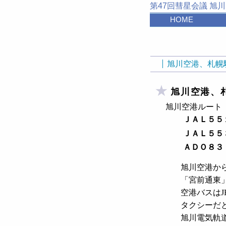
第47回彗星会議 旭川
HOME
旭川空港、札幌
旭川空港、
旭川空港ルート
ＪＡＬ５５
ＪＡＬ５５
ＡＤＯ８３
旭川空港か
「宮前通東
空港バスはJ
タクシーだと
旭川電気軌