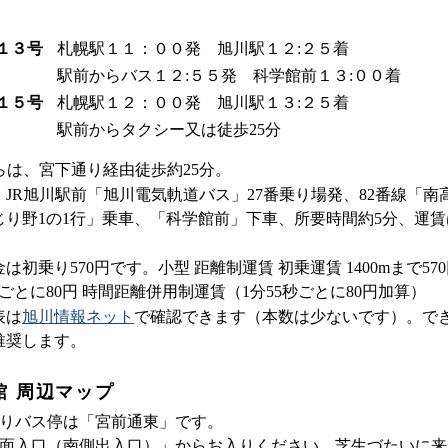
１３号
札幌駅１１：００発 旭川駅１２:２５着
駅前からバス１２:５５発 科学館前１３:００着
１５号
札幌駅１２：００発 旭川駅１３:２５着
駅前からタクシー又は徒歩25分
らは、宮下通り経由徒歩約25分。
JR旭川駅前「旭川電気軌道バス」27番乗り場発、82番線「南
じり野1の1行」乗車、「科学館前」下車、所要時間約5分、運賃は
は初乗り570円です。小型 距離制運賃 初乗運賃 1400mまで57
6mごとに80円 時間距離併用制運賃（1分55秒ごとに80円加算）
表は
旭川情報ネット
で確認できます（本数は少ないです）。で
推奨します。
館 周辺マップ
りバス停は「宮前通東」です。
面入口（南側出入口）」からお入りください。芝生づたいに来