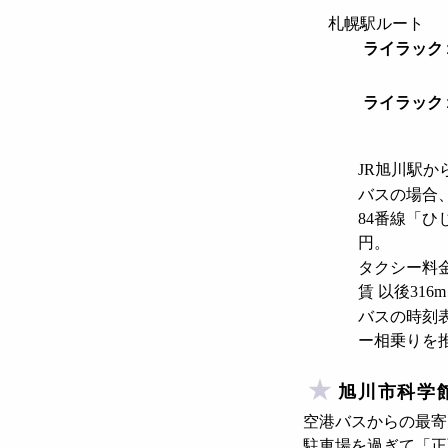
札幌駅ルート
ライラック
ライラック
JR旭川駅か
バスの場合、
84番線「ひ
円。
タクシー料金
賃 以後31
バスの時刻
ー相乗りを
旭川市科学
空港バスからの最寄
駐車場を過ぎて「正