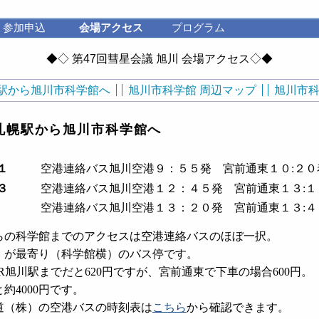
参加申込
会場アクセス
プログラム
◆◇ 第47回彗星会議 旭川 会場アクセス◇◆
駅から旭川市科学館へ
旭川市科学館 周辺マップ
旭川市科
札幌駅から旭川市科学館へ
１
空港連絡バス旭川空港９：５５発 宮前通東１０:２０
３
空港連絡バス旭川空港１２：４５発 宮前通東１３:１
空港連絡バス旭川空港１３：２０発 宮前通東１３:４
らの科学館までのアクセスは空港連絡バスのほぼ一択。
」が最寄り（科学館横）のバス停です。
R旭川駅までだと620円ですが、宮前通東で下車の場合600円。
約4000円です。
道（株）の空港バスの時刻表は
こちら
から確認できます。