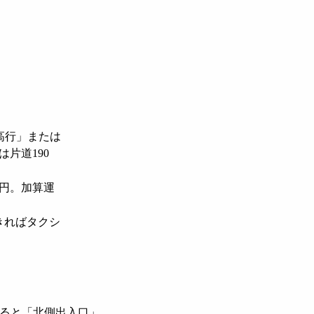
高行」または
片道190
0円。加算運
きればタクシ
ると「北側出入口」