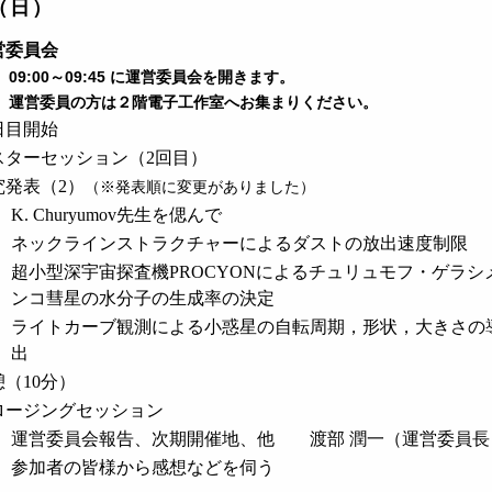
（日）
営委員会
09:00～09:45 に運営委員会を開きます。
運営委員の方は２階電子工作室へお集まりください。
日目開始
スターセッション（2回目）
究発表（2）
（※発表順に変更がありました）
K. Churyumov先生を偲んで
ネックラインストラクチャーによるダストの放出速度制限
超小型深宇宙探査機PROCYONによるチュリュモフ・ゲラシ
ンコ彗星の水分子の生成率の決定
ライトカーブ観測による小惑星の自転周期，形状，大きさの
出
憩（10分）
ロージングセッション
運営委員会報告、次期開催地、他 渡部 潤一（運営委員長
参加者の皆様から感想などを伺う