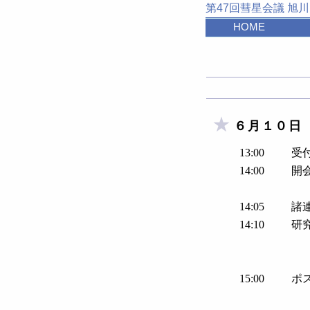
第47回彗星会議 旭川
HOME
６月１０日
13:00
受
14:00
開
14:05
諸
14:10
研
15:00
ポ