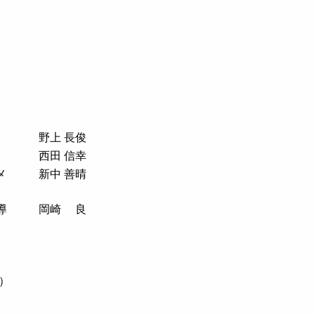
野上 長俊
西田 信幸
メ
新中 善晴
導
岡崎 良
）