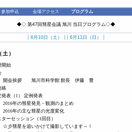
参加申込
会場アクセス
プログラム
◆◇ 第47回彗星会議 旭川 当日プログラム◇◆
6月10日（土）
6月11日（日）
（土）
付開始
会
開会挨拶 旭川市科学館 館長 伊藤 豊
連絡
究発表（1） 定例発表
2016年の彗星発見・観測のまとめ
2016年の主な彗星の光度変化
スターセッション（1回目）
☆彡彗星を追いかけて撮影しています～！