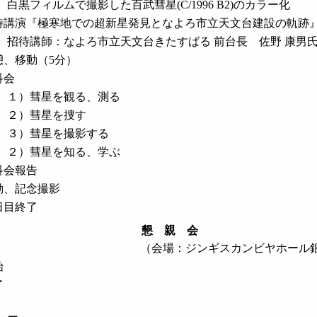
白黒フィルムで撮影した百武彗星(C/1996 B2)のカラー化
待講演『極寒地での超新星発見となよろ市立天文台建設の軌跡
招待講師：なよろ市立天文台きたすばる 前台長 佐野 康男
憩、移動（5分）
科会
１）彗星を観る、測る
２）彗星を捜す
３）彗星を撮影する
２）彗星を知る、学ぶ
科会報告
動、記念撮影
日目終了
懇 親 会
（会場：ジンギスカンビヤホール
始
了