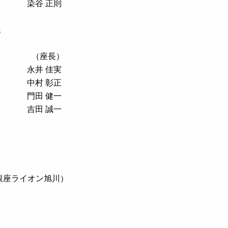
染谷 正則
』
氏
（座長）
永井 佳実
中村 彰正
門田 健一
吉田 誠一
銀座ライオン旭川）