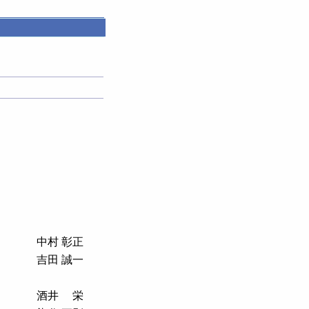
中村 彰正
吉田 誠一
酒井 栄