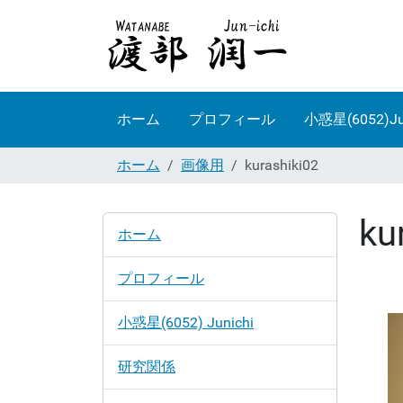
ホーム
プロフィール
小惑星(6052)Ju
ホーム
画像用
kurashiki02
ku
ナ
ホーム
ビ
ゲ
プロフィール
ー
シ
小惑星(6052) Junichi
ョ
ン
研究関係