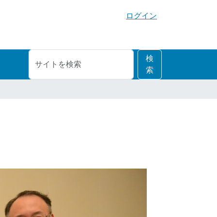
ログイン
サ
詳
検
イ
細
索
ト
検
を
索
検
索