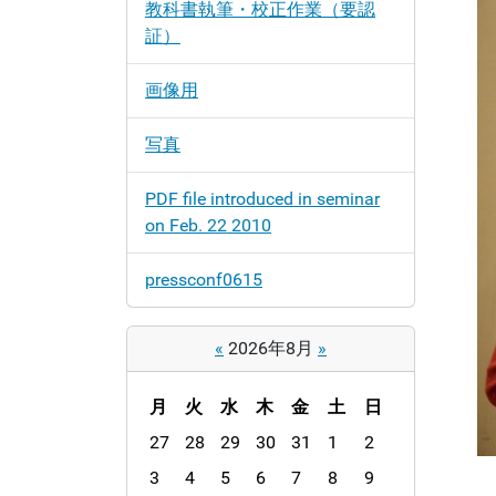
教科書執筆・校正作業（要認
証）
画像用
写真
PDF file introduced in seminar
on Feb. 22 2010
pressconf0615
«
2026年8月
»
月
火
水
木
金
土
日
m
27
28
29
30
31
1
2
o
3
4
5
6
7
8
9
n