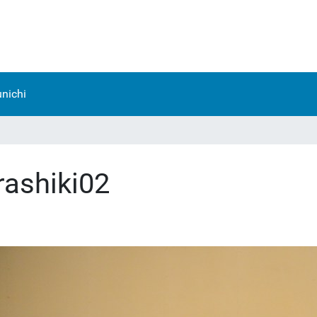
nichi
rashiki02