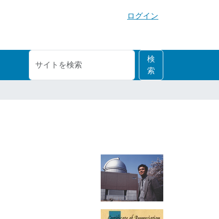
ログイン
サ
詳
検
イ
細
索
ト
検
を
索
検
索