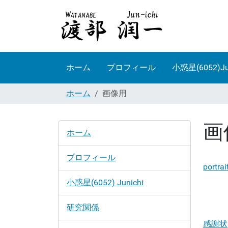
ホーム
プロフィール
小惑星(6052)Ju
ホーム
画像用
画
ナ
ホーム
ビ
ゲ
プロフィール
ー
portrai
シ
小惑星(6052) Junichi
ョ
ン
研究関係
感謝状