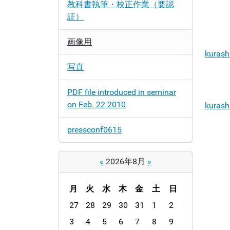
教科書執筆・校正作業（要認
証）
画像用
kurash
写真
PDF file introduced in seminar
on Feb. 22 2010
kurash
pressconf0615
«
2026年8月
»
月
火
水
木
金
土
日
m
27
28
29
30
31
1
2
o
3
4
5
6
7
8
9
n