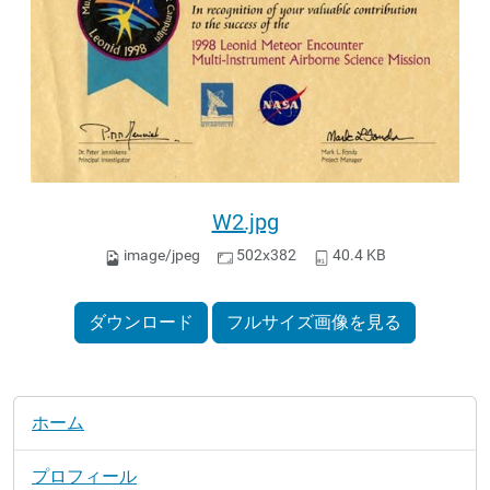
W2.jpg
image/jpeg
502x382
40.4 KB
ダウンロード
フルサイズ画像を見る
ナ
ホーム
ビ
ゲ
プロフィール
ー