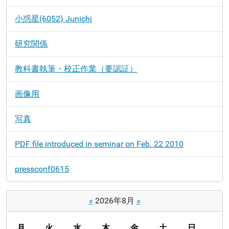
シ
小惑星(6052) Junichi
ョ
ン
研究関係
教科書執筆・校正作業（要認証）
画像用
写真
PDF file introduced in seminar on Feb. 22 2010
pressconf0615
«
2026年8月
»
月
火
水
木
金
土
日