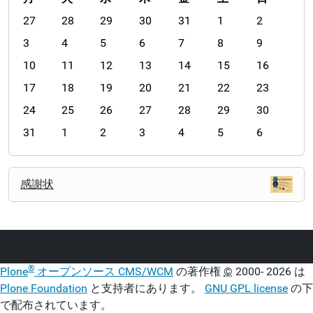
m
27
28
29
30
31
1
2
o
3
4
5
6
7
8
9
n
10
11
12
13
14
15
16
t
h
17
18
19
20
21
22
23
-
24
25
26
27
28
29
30
8
31
1
2
3
4
5
6
ナ
感謝状
ビ
ゲ
ー
シ
ョ
®
Plone
オープンソース CMS/WCM
の著作権
©
2000- 2026 は
ン
Plone Foundation
と支持者にあります。
GNU GPL license
の下
で配布されています。